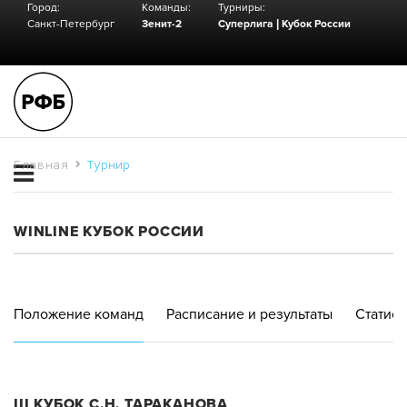
Город:
Команды:
Турниры:
Санкт-Петербург
Зенит-2
Суперлига
|
Кубок России
Главная
Турнир
WINLINE КУБОК РОССИИ
Положение команд
Расписание и результаты
Статист
III КУБОК С.Н. ТАРАКАНОВА