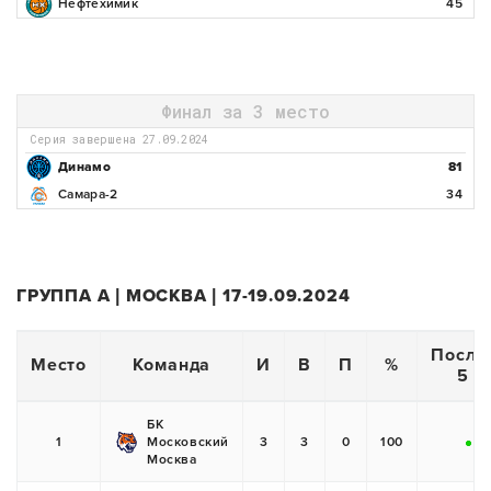
Нефтехимик
45
Финал за 3 место
Серия завершена 27.09.2024
Динамо
81
Самара-2
34
ГРУППА А | МОСКВА | 17-19.09.2024
После
Место
Команда
И
В
П
%
5 и
БК
1
Московский
3
3
0
100
+
+
Москва